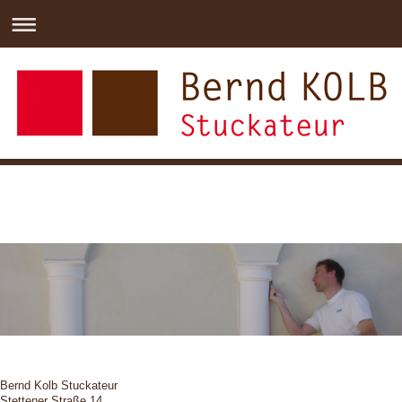
Bernd Kolb Stuckateur
Stettener Straße 14